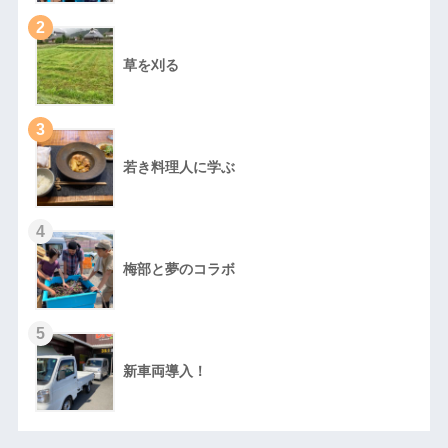
2
草を刈る
3
若き料理人に学ぶ
4
梅部と夢のコラボ
5
新車両導入！