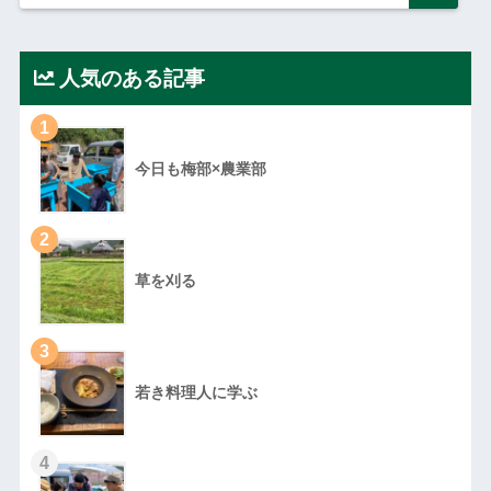
人気のある記事
1
今日も梅部×農業部
2
草を刈る
3
若き料理人に学ぶ
4