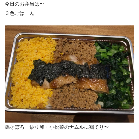
今日のお弁当は〜
３色ごはーん
鶏そぼろ・炒り卵・小松菜のナムルに鶏てり〜