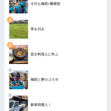
今日も梅部×農業部
2
草を刈る
3
若き料理人に学ぶ
4
梅部と夢のコラボ
5
新車両導入！