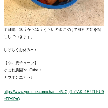
７日間、10度から15度くらいの水に浸けて種籾の芽を起
こしていきます。
しばらくお休み〜♪
【ゆに農チューブ】
ゆにわ農園YouTube！
ナウオンエア〜♪
https://www.youtube.com/channel/UCgRuYAKb1E5TLKU9
eFR9PrQ