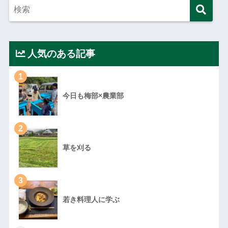
人気のある記事
1
今日も梅部×農業部
2
草を刈る
3
若き料理人に学ぶ