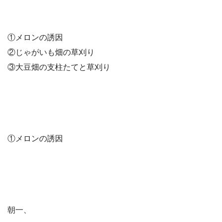
①メロンの誘因
②じゃがいも畑の草刈り
③大豆畑の支柱たてと草刈り
①メロンの誘因
朝一、