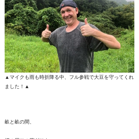
▲マイクも雨も時折降る中、フル参戦で大豆を守ってくれ
ました！▲
畝と畝の間、