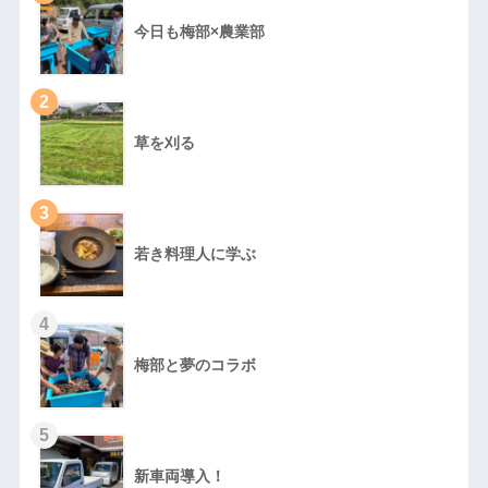
今日も梅部×農業部
2
草を刈る
3
若き料理人に学ぶ
4
梅部と夢のコラボ
5
新車両導入！