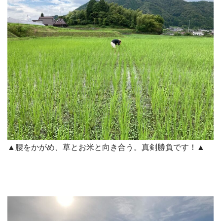
▲腰をかがめ、草とお米と向き合う。真剣勝負です！▲