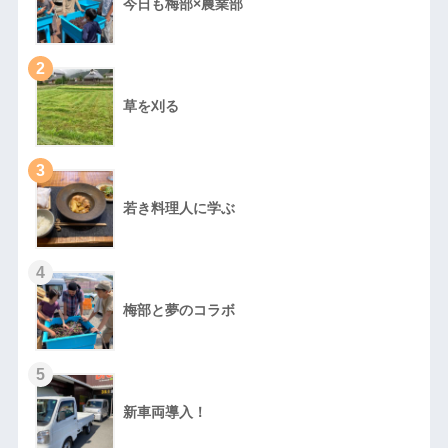
今日も梅部×農業部
2
草を刈る
3
若き料理人に学ぶ
4
梅部と夢のコラボ
5
新車両導入！