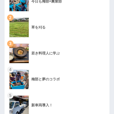
今日も梅部×農業部
2
草を刈る
3
若き料理人に学ぶ
4
梅部と夢のコラボ
5
新車両導入！