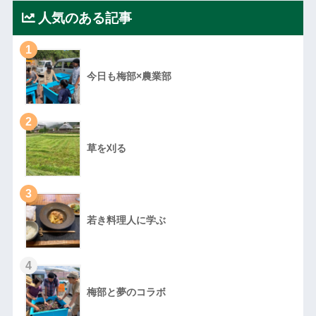
人気のある記事
1
今日も梅部×農業部
2
草を刈る
3
若き料理人に学ぶ
4
梅部と夢のコラボ