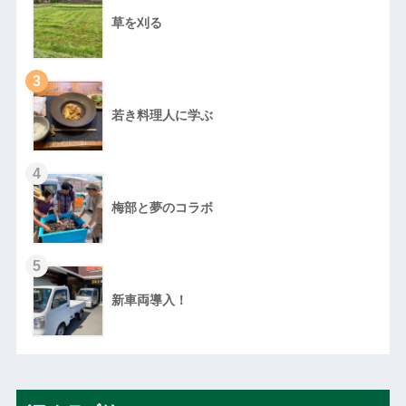
草を刈る
3
若き料理人に学ぶ
4
梅部と夢のコラボ
5
新車両導入！