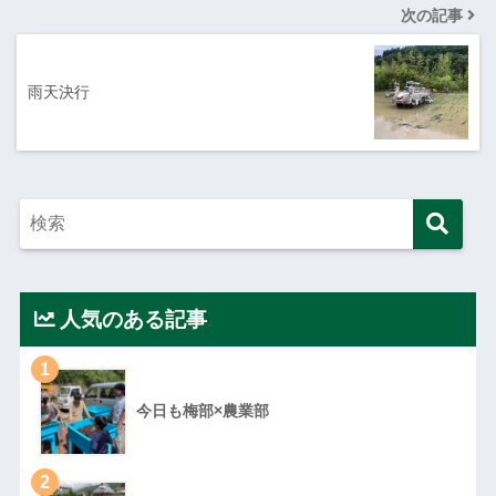
次の記事
雨天決行
人気のある記事
1
今日も梅部×農業部
2