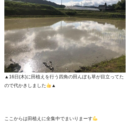
▲16日(木)に田植えを行う四角の田んぼも草が目立ってた
ので代かきしました
▲
ここからは田植えに全集中でまいりまーす