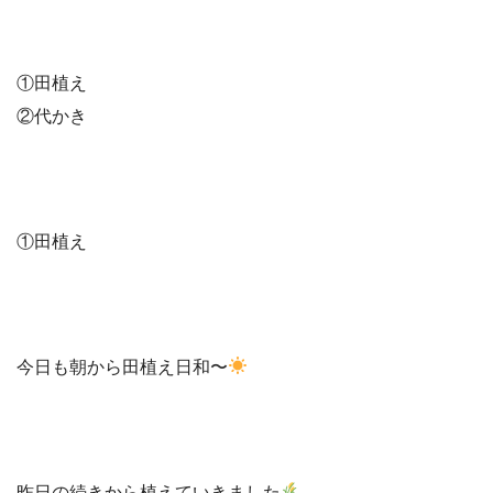
①田植え
②代かき
①田植え
今日も朝から田植え日和〜
昨日の続きから植えていきました