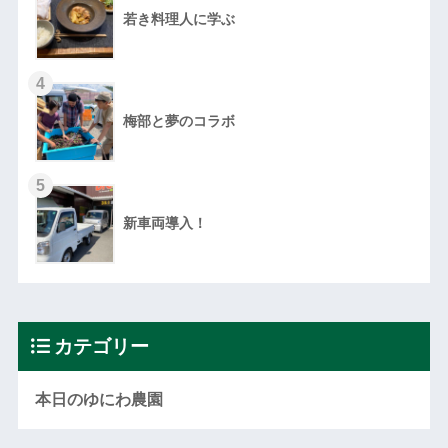
若き料理人に学ぶ
4
梅部と夢のコラボ
5
新車両導入！
カテゴリー
本日のゆにわ農園