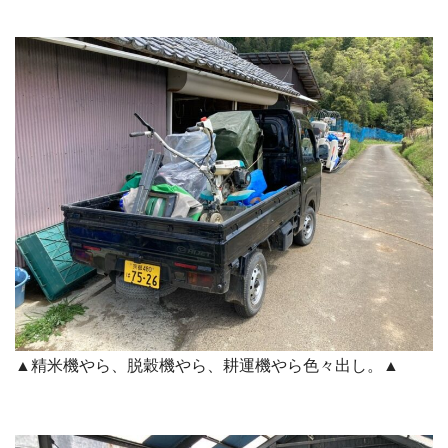
▲精米機やら、脱穀機やら、耕運機やら色々出し。▲