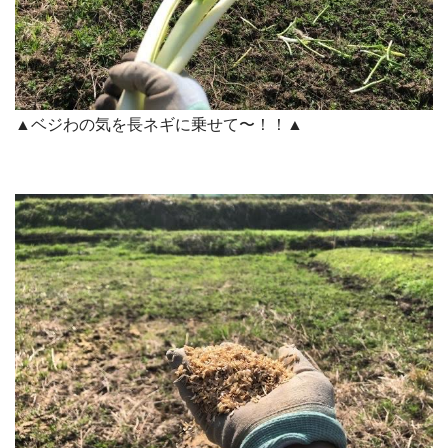
▲ベジわの気を長ネギに乗せて〜！！▲