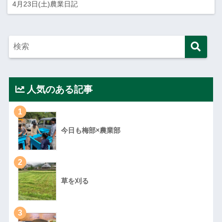
4月23日(土)農業日記
人気のある記事
1
今日も梅部×農業部
2
草を刈る
3