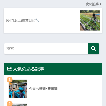
次の記事
5月7日(土)農業日記
人気のある記事
1
今日も梅部×農業部
2