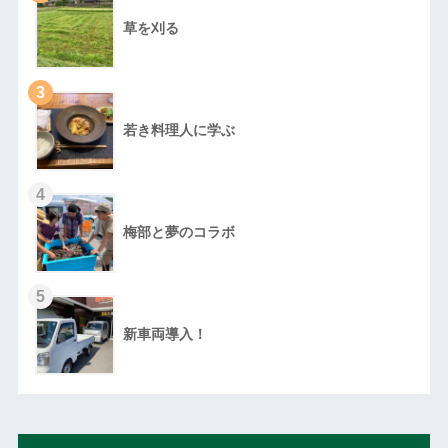
草を刈る
3
若き料理人に学ぶ
4
梅部と夢のコラボ
5
新車両導入！