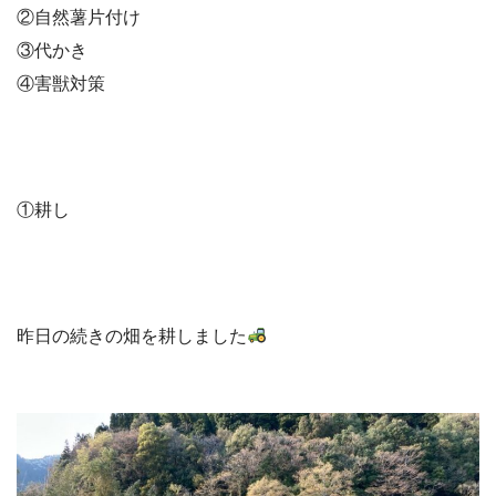
②自然薯片付け
③代かき
④害獣対策
①耕し
昨日の続きの畑を耕しました