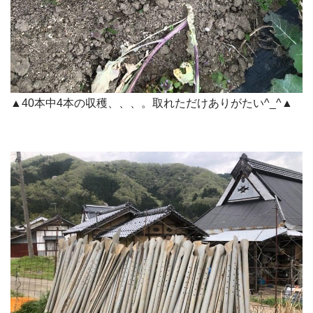
▲40本中4本の収穫、、、。取れただけありがたい^_^▲