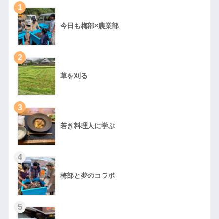
1
今日も梅部×農業部
2
草を刈る
3
若き料理人に学ぶ
4
梅部と夢のコラボ
5