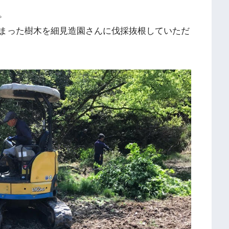
。
まった樹木を細見造園さんに伐採抜根していただ