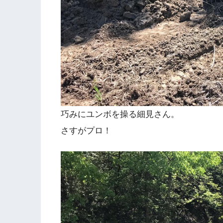
巧みにユンボを操る細見さん。
さすがプロ！