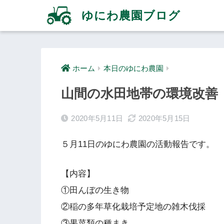
ゆにわ農園ブログ
ホーム
本日のゆにわ農園
山間の水田地帯の環境改善
2020年5月11日
2020年5月15日
５月11日のゆにわ農園の活動報告です。
【内容】
①田んぼの生き物
②稲の多年草化栽培予定地の雑木伐採
③果菜類の種まき