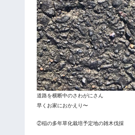
道路を横断中のさわがにさん
早くお家におかえり〜
②稲の多年草化栽培予定地の雑木伐採