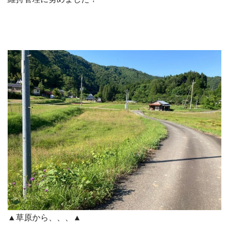
▲草原から、、、▲