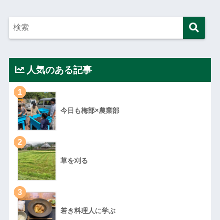
人気のある記事
1
今日も梅部×農業部
2
草を刈る
3
若き料理人に学ぶ