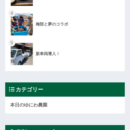
4
梅部と夢のコラボ
5
新車両導入！
カテゴリー
本日のゆにわ農園