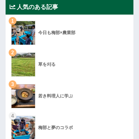
人気のある記事
1
今日も梅部×農業部
2
草を刈る
3
若き料理人に学ぶ
4
梅部と夢のコラボ