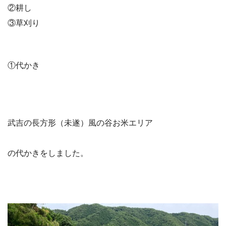
②耕し
③草刈り
①代かき
武吉の長方形（未遂）風の谷お米エリア
の代かきをしました。