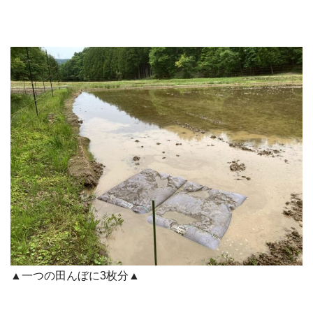
▲一つの田んぼに3枚分▲