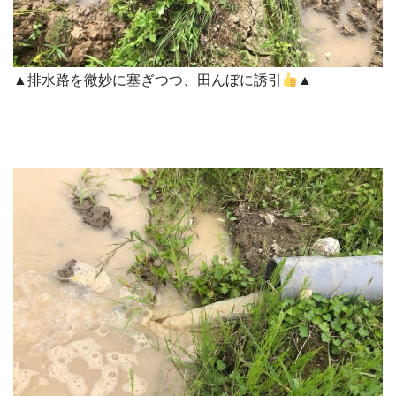
▲排水路を微妙に塞ぎつつ、田んぼに誘引
▲