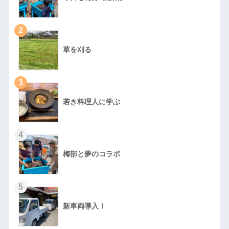
2
草を刈る
3
若き料理人に学ぶ
4
梅部と夢のコラボ
5
新車両導入！