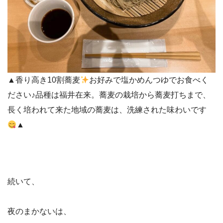
▲香り高き10割蕎麦
お好みで塩かめんつゆでお食べく
ださい♪品種は福井在来。蕎麦の栽培から蕎麦打ちまで、
長く培われて来た地域の蕎麦は、洗練された味わいです
▲
続いて、
夜のまかないは、