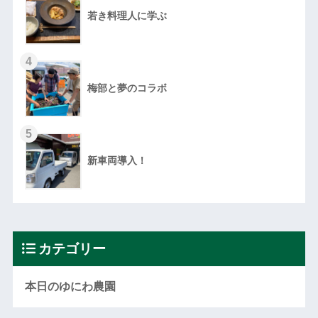
若き料理人に学ぶ
4
梅部と夢のコラボ
5
新車両導入！
カテゴリー
本日のゆにわ農園