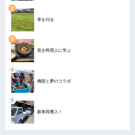
2
草を刈る
3
若き料理人に学ぶ
4
梅部と夢のコラボ
5
新車両導入！