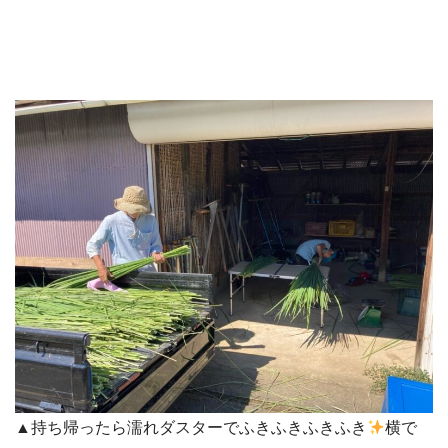
▲持ち帰ったら濡れダスターでふきふきふきふき
横で