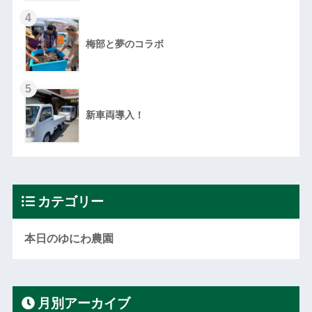
4
梅部と夢のコラボ
5
新車両導入！
カテゴリー
本日のゆにわ農園
月別アーカイブ