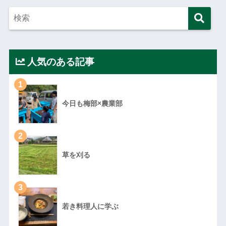
人気のある記事
1
今日も梅部×農業部
2
草を刈る
3
若き料理人に学ぶ