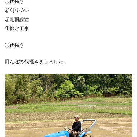
①代掻き
②刈り払い
③電柵設置
④排水工事
①代掻き
田んぼの代掻きをしました。