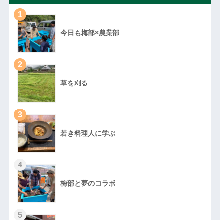
1
今日も梅部×農業部
2
草を刈る
3
若き料理人に学ぶ
4
梅部と夢のコラボ
5