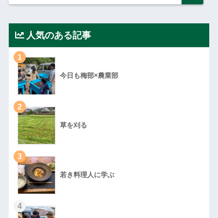
人気のある記事
1
今日も梅部×農業部
2
草を刈る
3
若き料理人に学ぶ
4